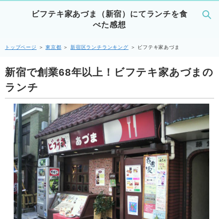
ビフテキ家あづま（新宿）にてランチを食
べた感想
トップページ
＞
東京都
＞
新宿区ランチランキング
＞
ビフテキ家あづま
新宿で創業68年以上！ビフテキ家あづまの
ランチ