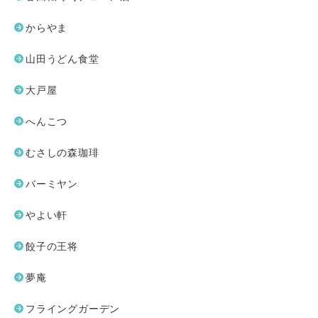
からやま
山田うどん食堂
大戸屋
へんこつ
むさしの森珈琲
バーミヤン
やよい軒
餃子の王将
夢庵
フライングガーデン