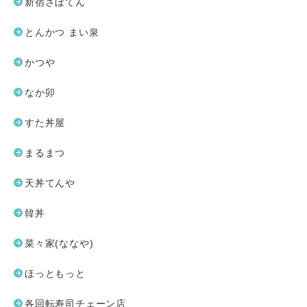
新宿さぼてん
とんかつ まい泉
かつや
なか卯
すた丼屋
まるまつ
天丼てんや
韓丼
菜々家(ななや)
ほっともっと
各回転寿司チェーン店