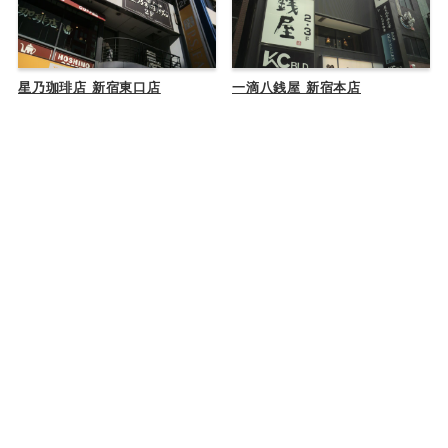
星乃珈琲店 新宿東口店
一滴八銭屋 新宿本店