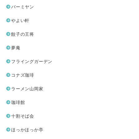
バーミヤン
やよい軒
餃子の王将
夢庵
フライングガーデン
コナズ珈琲
ラーメン山岡家
珈琲館
十割そば会
ほっかほっか亭