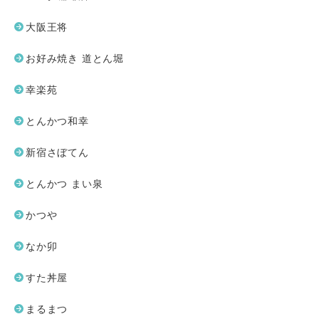
大阪王将
お好み焼き 道とん堀
幸楽苑
とんかつ和幸
新宿さぼてん
とんかつ まい泉
かつや
なか卯
すた丼屋
まるまつ