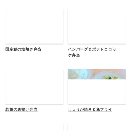
国産鯖の塩焼き弁当
ハンバーグ＆ポテトコロッ
ケ弁当
若鶏の唐揚げ弁当
しょうが焼き＆魚フライ