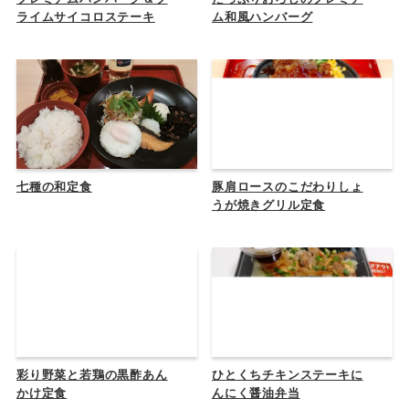
ライムサイコロステーキ
ム和風ハンバーグ
七種の和定食
豚肩ロースのこだわりしょ
うが焼きグリル定食
彩り野菜と若鶏の黒酢あん
ひとくちチキンステーキに
かけ定食
んにく醤油弁当