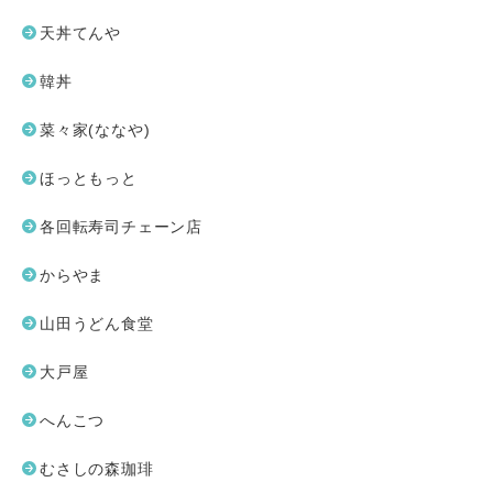
天丼てんや
韓丼
菜々家(ななや)
ほっともっと
各回転寿司チェーン店
からやま
山田うどん食堂
大戸屋
へんこつ
むさしの森珈琲