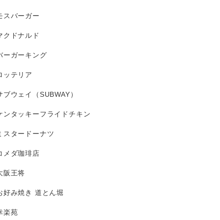
モスバーガー
マクドナルド
バーガーキング
ロッテリア
サブウェイ（SUBWAY）
ケンタッキーフライドチキン
ミスタードーナツ
コメダ珈琲店
大阪王将
お好み焼き 道とん堀
幸楽苑