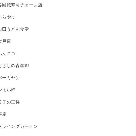
各回転寿司チェーン店
からやま
山田うどん食堂
大戸屋
へんこつ
むさしの森珈琲
バーミヤン
やよい軒
餃子の王将
夢庵
フライングガーデン