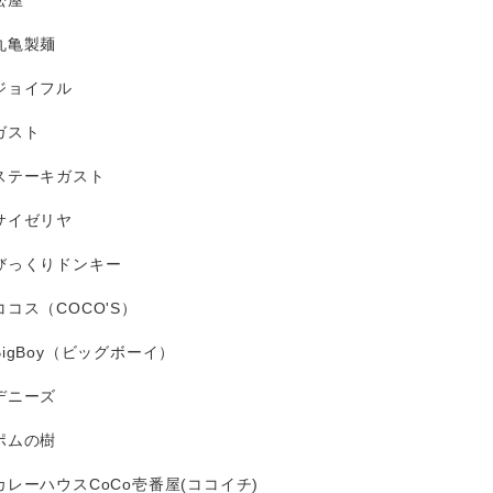
松屋
丸亀製麺
ジョイフル
ガスト
ステーキガスト
サイゼリヤ
びっくりドンキー
ココス（COCO'S）
BigBoy（ビッグボーイ）
デニーズ
ポムの樹
カレーハウスCoCo壱番屋(ココイチ)