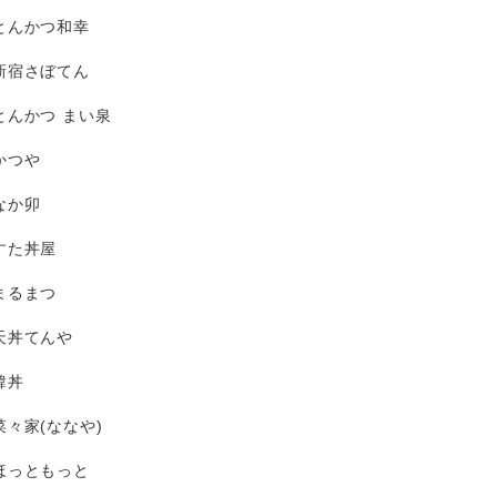
とんかつ和幸
新宿さぼてん
とんかつ まい泉
かつや
なか卯
すた丼屋
まるまつ
天丼てんや
韓丼
菜々家(ななや)
ほっともっと