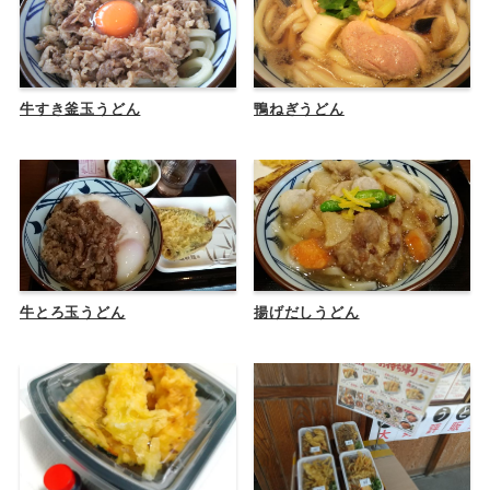
牛すき釜玉うどん
鴨ねぎうどん
牛とろ玉うどん
揚げだしうどん