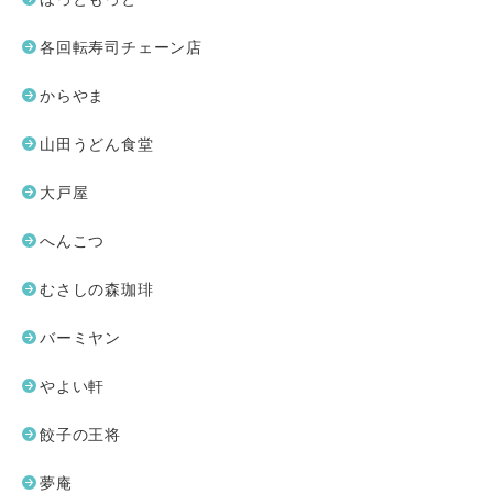
各回転寿司チェーン店
からやま
山田うどん食堂
大戸屋
へんこつ
むさしの森珈琲
バーミヤン
やよい軒
餃子の王将
夢庵