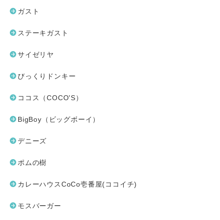
ガスト
ステーキガスト
サイゼリヤ
びっくりドンキー
ココス（COCO'S）
BigBoy（ビッグボーイ）
デニーズ
ポムの樹
カレーハウスCoCo壱番屋(ココイチ)
モスバーガー