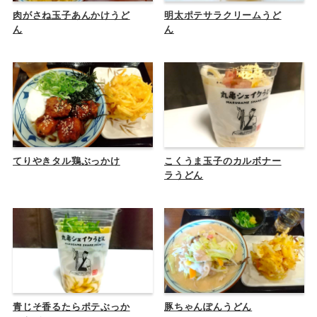
肉がさね玉子あんかけうど
明太ポテサラクリームうど
ん
ん
てりやきタル鶏ぶっかけ
こくうま玉子のカルボナー
ラうどん
青じそ香るたらポテぶっか
豚ちゃんぽんうどん