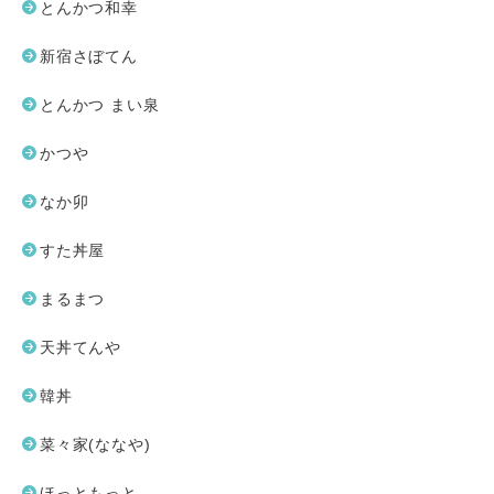
とんかつ和幸
新宿さぼてん
とんかつ まい泉
かつや
なか卯
すた丼屋
まるまつ
天丼てんや
韓丼
菜々家(ななや)
ほっともっと