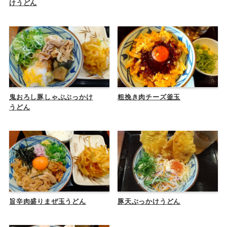
けうどん
鬼おろし豚しゃぶぶっかけ
粗挽き肉チーズ釜玉
うどん
旨辛肉盛りまぜ玉うどん
豚天ぶっかけうどん