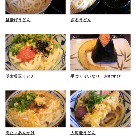
釜揚げうどん
ざるうどん
明太釜玉うどん
手づくりいなり・おむすび
肉たまあんかけ
大海老うどん