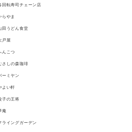
各回転寿司チェーン店
からやま
山田うどん食堂
大戸屋
へんこつ
むさしの森珈琲
バーミヤン
やよい軒
餃子の王将
夢庵
フライングガーデン