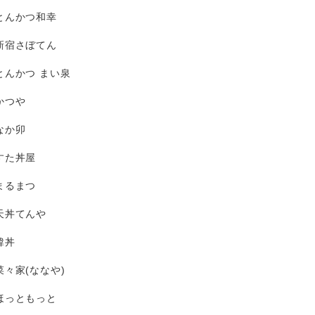
とんかつ和幸
新宿さぼてん
とんかつ まい泉
かつや
なか卯
すた丼屋
まるまつ
天丼てんや
韓丼
菜々家(ななや)
ほっともっと