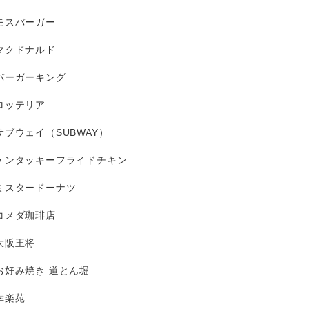
モスバーガー
マクドナルド
バーガーキング
ロッテリア
サブウェイ（SUBWAY）
ケンタッキーフライドチキン
ミスタードーナツ
コメダ珈琲店
大阪王将
お好み焼き 道とん堀
幸楽苑