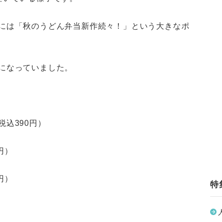
には「秋のうどん弁当新作続々！」という大きなポ
になっていました。
込390円）
円）
円）
特