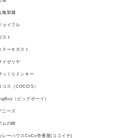
松屋
丸亀製麺
ジョイフル
ガスト
ステーキガスト
サイゼリヤ
びっくりドンキー
ココス（COCO'S）
BigBoy（ビッグボーイ）
デニーズ
ポムの樹
カレーハウスCoCo壱番屋(ココイチ)