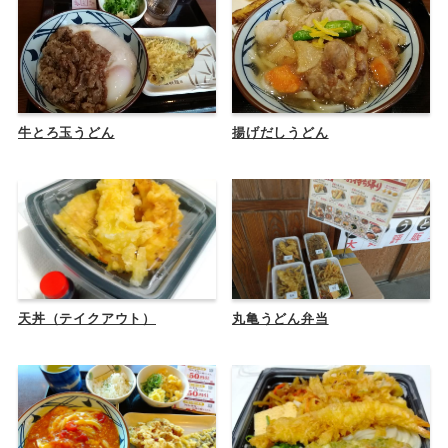
牛とろ玉うどん
揚げだしうどん
天丼（テイクアウト）
丸亀うどん弁当