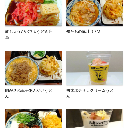
紅しょうがバラ天うどん弁
俺たちの豚汁うどん
当
肉がさね玉子あんかけうど
明太ポテサラクリームうど
ん
ん