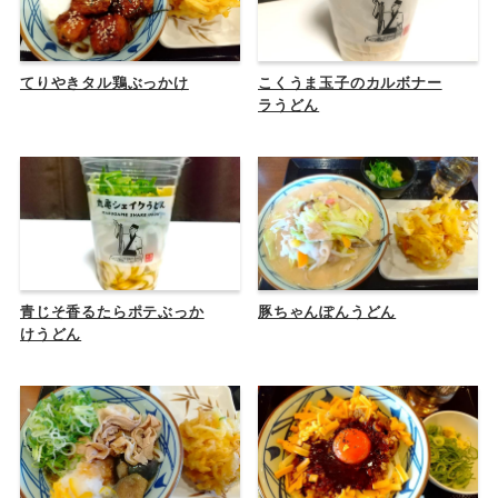
てりやきタル鶏ぶっかけ
こくうま玉子のカルボナー
ラうどん
青じそ香るたらポテぶっか
豚ちゃんぽんうどん
けうどん