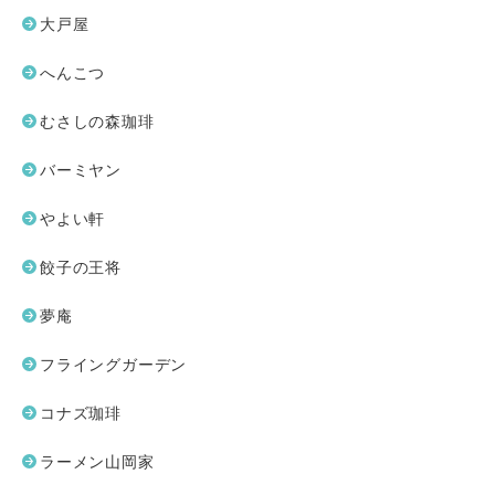
大戸屋
へんこつ
むさしの森珈琲
バーミヤン
やよい軒
餃子の王将
夢庵
フライングガーデン
コナズ珈琲
ラーメン山岡家