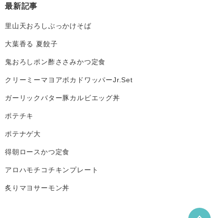
最新記事
里山天おろしぶっかけそば
大葉香る 夏餃子
鬼おろしポン酢ささみかつ定食
クリーミーマヨアボカドワッパーJr.Set
ガーリックバター豚カルビエッグ丼
ポテチキ
ポテナゲ大
得朝ロースかつ定食
アロハモチコチキンプレート
炙りマヨサーモン丼
こ