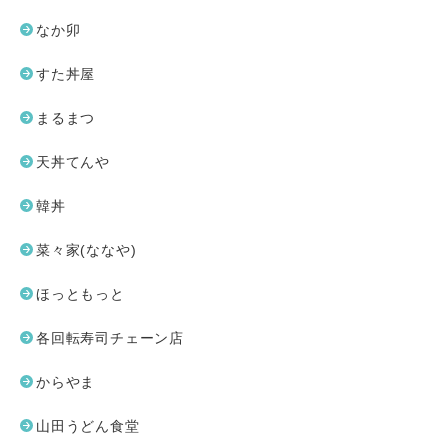
なか卯
すた丼屋
まるまつ
天丼てんや
韓丼
菜々家(ななや)
ほっともっと
各回転寿司チェーン店
からやま
山田うどん食堂