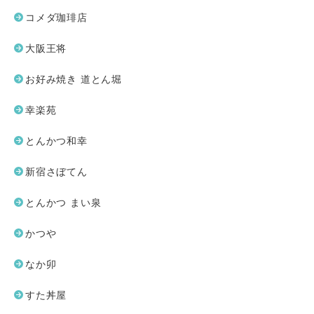
コメダ珈琲店
大阪王将
お好み焼き 道とん堀
幸楽苑
とんかつ和幸
新宿さぼてん
とんかつ まい泉
かつや
なか卯
すた丼屋