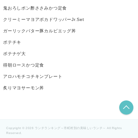
鬼おろしポン酢ささみかつ定食
クリーミーマヨアボカドワッパーJr.Set
ガーリックバター豚カルビエッグ丼
ポテチキ
ポテナゲ大
得朝ロースかつ定食
アロハモチコチキンプレート
炙りマヨサーモン丼
こ
Copyright © 2026 ランチランキング～市町村別の美味しいランチ～ All Rights
Reserved.