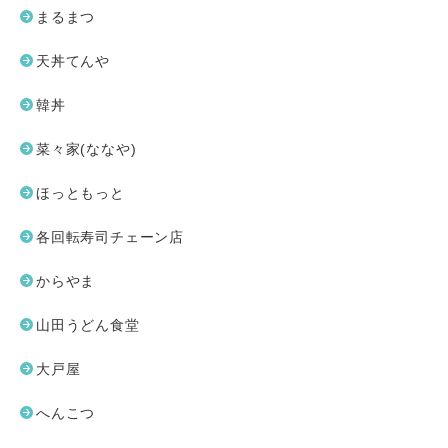
まるまつ
天丼てんや
韓丼
菜々家(ななや)
ほっともっと
各回転寿司チェーン店
からやま
山田うどん食堂
大戸屋
へんこつ