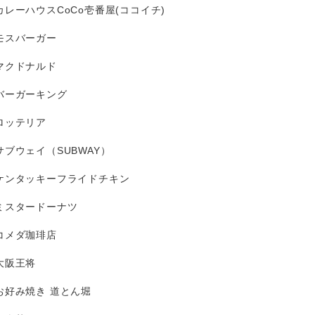
カレーハウスCoCo壱番屋(ココイチ)
モスバーガー
マクドナルド
バーガーキング
ロッテリア
サブウェイ（SUBWAY）
ケンタッキーフライドチキン
ミスタードーナツ
コメダ珈琲店
大阪王将
お好み焼き 道とん堀