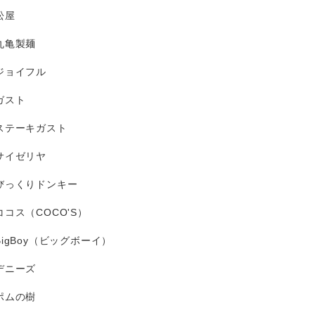
松屋
丸亀製麺
ジョイフル
ガスト
ステーキガスト
サイゼリヤ
びっくりドンキー
ココス（COCO'S）
BigBoy（ビッグボーイ）
デニーズ
ポムの樹