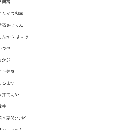
幸楽苑
とんかつ和幸
新宿さぼてん
とんかつ まい泉
かつや
なか卯
すた丼屋
まるまつ
天丼てんや
韓丼
菜々家(ななや)
ほっともっと