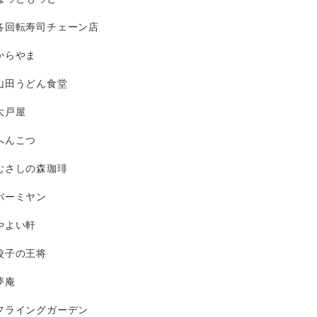
各回転寿司チェーン店
からやま
山田うどん食堂
大戸屋
へんこつ
むさしの森珈琲
バーミヤン
やよい軒
餃子の王将
夢庵
フライングガーデン