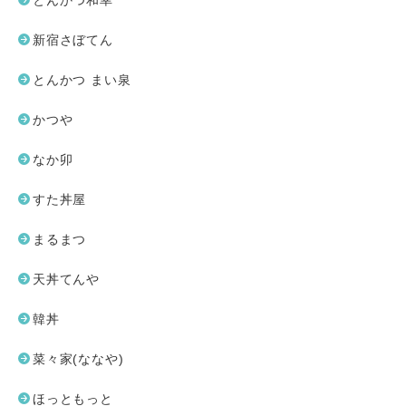
とんかつ和幸
新宿さぼてん
とんかつ まい泉
かつや
なか卯
すた丼屋
まるまつ
天丼てんや
韓丼
菜々家(ななや)
ほっともっと