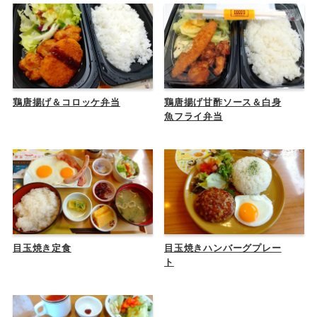
鶏唐揚げ＆コロッケ弁当
鶏唐揚げ甘酢ソース＆白身
魚フライ弁当
目玉焼き定食
目玉焼きハンバーグプレー
ト