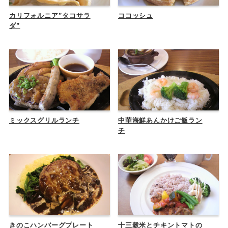
カリフォルニア”タコサラ
ココッシュ
ダ”
ミックスグリルランチ
中華海鮮あんかけご飯ラン
チ
きのこハンバーグプレート
十三穀米とチキントマトの