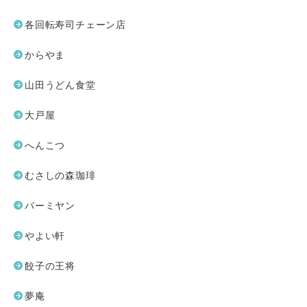
各回転寿司チェーン店
からやま
山田うどん食堂
大戸屋
へんこつ
むさしの森珈琲
バーミヤン
やよい軒
餃子の王将
夢庵