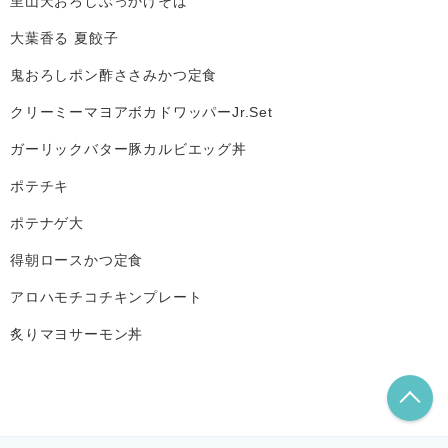
里山天おろしぶっかけそば
大葉香る 夏餃子
鬼おろしポン酢ささみかつ定食
クリーミーマヨアボカドワッパーJr.Set
ガーリックバター豚カルビエッグ丼
ポテチキ
ポテナゲ大
得朝ロースかつ定食
アロハモチコチキンプレート
炙りマヨサーモン丼
こ