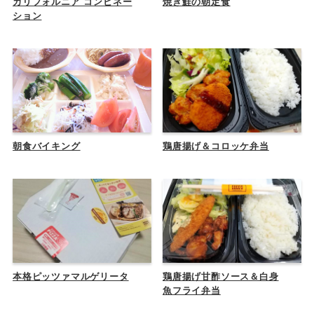
カリフォルニア コンビネー
焼き鮭の朝定食
ション
朝食バイキング
鶏唐揚げ＆コロッケ弁当
本格ピッツァマルゲリータ
鶏唐揚げ甘酢ソース＆白身
魚フライ弁当