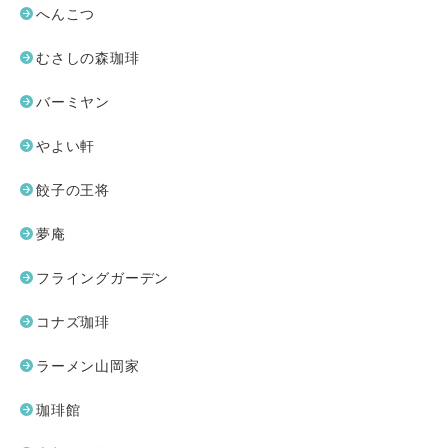
へんこつ
むさしの森珈琲
バーミヤン
やよい軒
餃子の王将
夢庵
フライングガーデン
コナズ珈琲
ラーメン山岡家
珈琲館