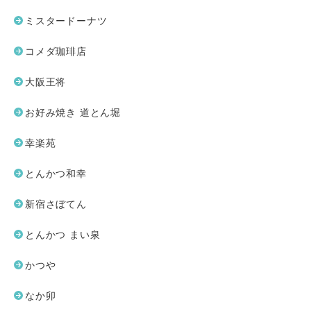
ミスタードーナツ
コメダ珈琲店
大阪王将
お好み焼き 道とん堀
幸楽苑
とんかつ和幸
新宿さぼてん
とんかつ まい泉
かつや
なか卯