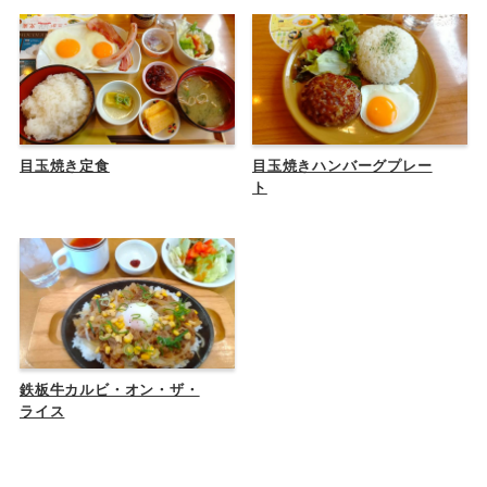
目玉焼き定食
目玉焼きハンバーグプレー
ト
鉄板牛カルビ・オン・ザ・
ライス