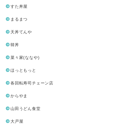
すた丼屋
まるまつ
天丼てんや
韓丼
菜々家(ななや)
ほっともっと
各回転寿司チェーン店
からやま
山田うどん食堂
大戸屋