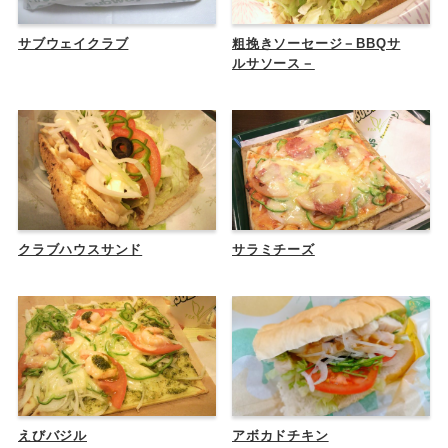
サブウェイクラブ
粗挽きソーセージ－BBQサ
ルサソース－
クラブハウスサンド
サラミチーズ
えびバジル
アボカドチキン