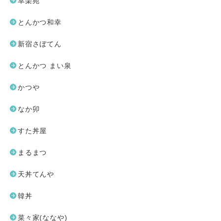
幸楽苑
とんかつ和幸
新宿さぼてん
とんかつ まい泉
かつや
なか卯
すた丼屋
まるまつ
天丼てんや
韓丼
菜々家(ななや)