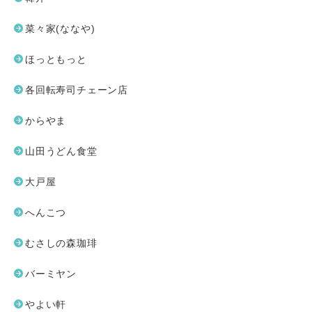
菜々家(ななや)
ほっともっと
各回転寿司チェーン店
からやま
山田うどん食堂
大戸屋
へんこつ
むさしの森珈琲
バーミヤン
やよい軒