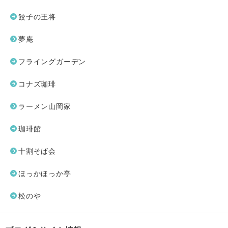
餃子の王将
夢庵
フライングガーデン
コナズ珈琲
ラーメン山岡家
珈琲館
十割そば会
ほっかほっか亭
松のや