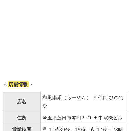
＜
店舗情報
＞
和風楽麺（らーめん） 四代目 ひので
店名
や
住所
埼玉県蓮田市本町2-21 田中電機ビル
営業時間
昼 11時30分～15時、夜 17時～23時