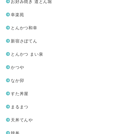
お好み焼き 道とん堀
幸楽苑
とんかつ和幸
新宿さぼてん
とんかつ まい泉
かつや
なか卯
すた丼屋
まるまつ
天丼てんや
韓丼