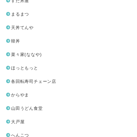
すた丼屋
まるまつ
天丼てんや
韓丼
菜々家(ななや)
ほっともっと
各回転寿司チェーン店
からやま
山田うどん食堂
大戸屋
へんこつ