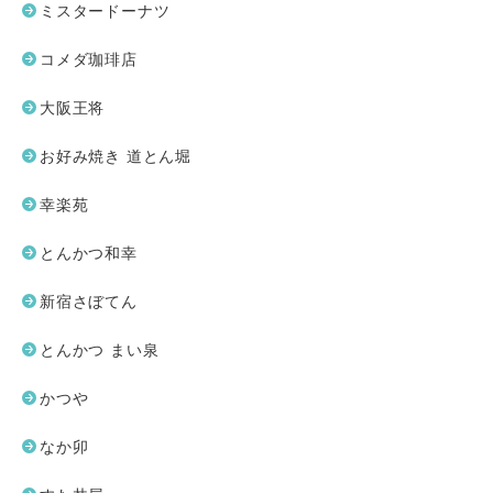
ミスタードーナツ
コメダ珈琲店
大阪王将
お好み焼き 道とん堀
幸楽苑
とんかつ和幸
新宿さぼてん
とんかつ まい泉
かつや
なか卯