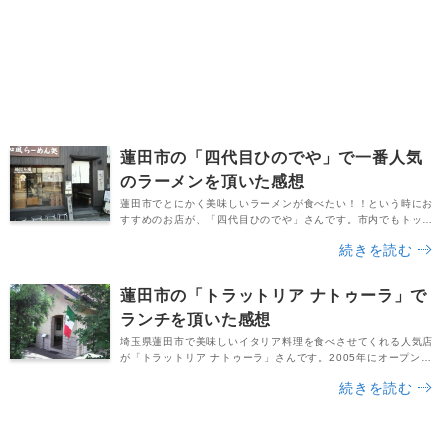
蓮田市の「四代目ひのでや」で一番人気
のラーメンを頂いた感想
蓮田市でとにかく美味しいラーメンが食べたい！！という時にお
すすめのお店が、「四代目ひのでや」さんです。市内でもトップ
クラスの人気があるのはもちろんのこと、食べログ「Japan
続きを読む
Ramen Award2016」でも全国３万８千店の南からファイナルノ
ミネートされており、全国的にもかなり評価が高いお店です。
（ちなみに食べログの評価は、2016年4月時点で3.72です。もう
蓮田市の「トラットリア ナトゥーラ」で
間違いないですね。）場所はＪＲ蓮...
ランチを頂いた感想
埼玉県蓮田市で美味しいイタリア料理を食べさせてくれる人気店
が「トラットリア ナトゥーラ」さんです。2005年にオープンし
たお店で、食べログの評価は３．５５。同サイトの蓮田市総合ラ
続きを読む
ンキングを見ると、ひのでやに次ぐ第２位にランクインしていま
す。ナトゥーラはイタリア語で、その意味は「自然」です。トラ
ットリアは「気軽に入れる大衆的なイタリア料理店」を意味して
おり、お店のイメージが湧いてきますね。実は、20...