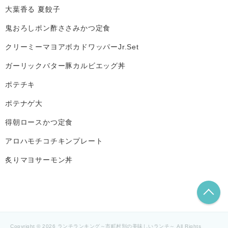
大葉香る 夏餃子
鬼おろしポン酢ささみかつ定食
クリーミーマヨアボカドワッパーJr.Set
ガーリックバター豚カルビエッグ丼
ポテチキ
ポテナゲ大
得朝ロースかつ定食
アロハモチコチキンプレート
炙りマヨサーモン丼
こ
Copyright © 2026 ランチランキング～市町村別の美味しいランチ～ All Rights