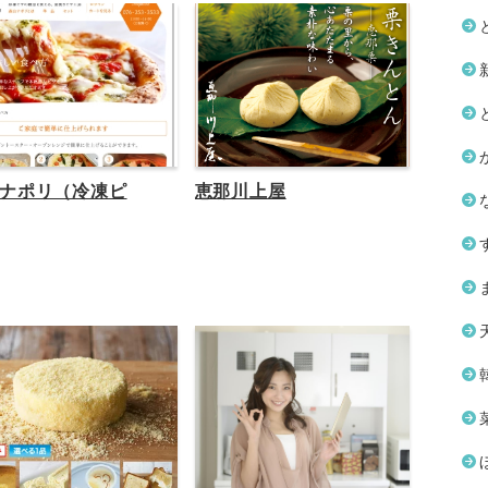
ナポリ（冷凍ピ
恵那川上屋