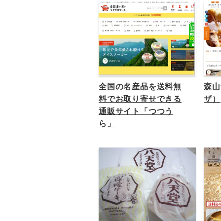
全国の名産品を送料無
森山
料でお取り寄せできる
ザ）
通販サイト「つつう
ら」