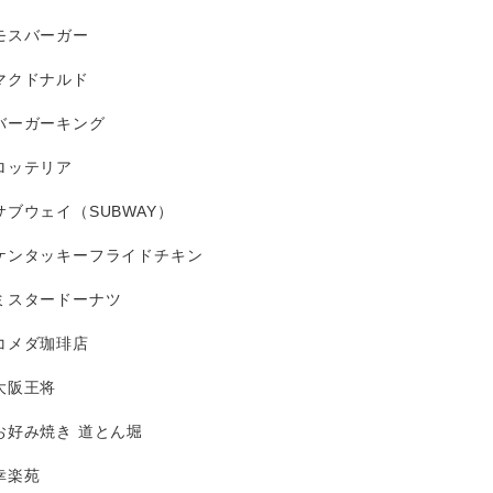
モスバーガー
マクドナルド
バーガーキング
ロッテリア
サブウェイ（SUBWAY）
ケンタッキーフライドチキン
ミスタードーナツ
コメダ珈琲店
大阪王将
お好み焼き 道とん堀
幸楽苑