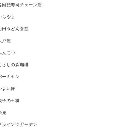
各回転寿司チェーン店
からやま
山田うどん食堂
大戸屋
へんこつ
むさしの森珈琲
バーミヤン
やよい軒
餃子の王将
夢庵
フライングガーデン