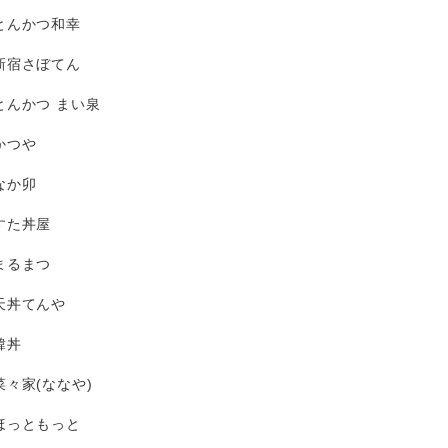
とんかつ和幸
新宿さぼてん
とんかつ まい泉
かつや
なか卯
すた丼屋
まるまつ
天丼てんや
韓丼
菜々家(ななや)
ほっともっと