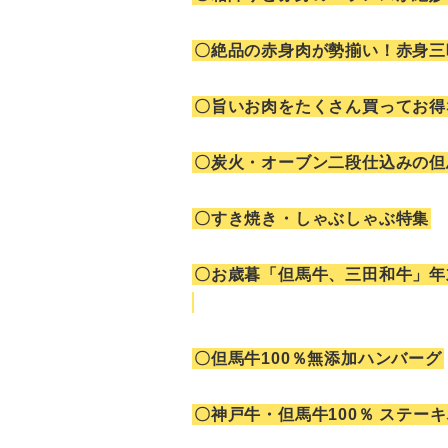
〇絶品の赤身肉が勢揃い！赤身三
〇旨いお肉をたくさん買ってお得
〇炭火・オーブン二段仕込みの但
〇すき焼き・しゃぶしゃぶ特集
〇お歳暮「但馬牛、三田和牛」年末
〇但馬牛100％無添加ハンバーグ
〇神戸牛・但馬牛100％ ステー