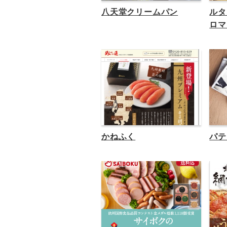
八天堂クリームパン
ルタ
ロマ
かねふく
パテ