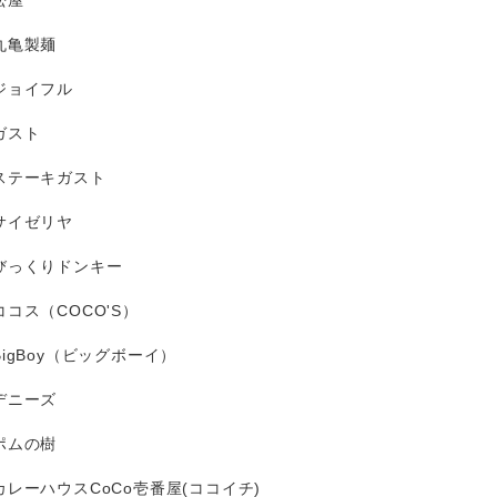
松屋
丸亀製麺
ジョイフル
ガスト
ステーキガスト
サイゼリヤ
びっくりドンキー
ココス（COCO'S）
BigBoy（ビッグボーイ）
デニーズ
ポムの樹
カレーハウスCoCo壱番屋(ココイチ)