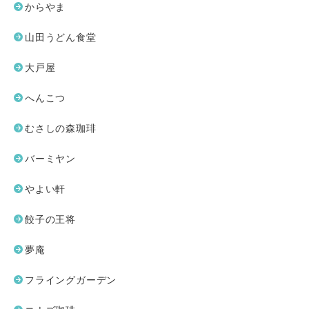
からやま
山田うどん食堂
大戸屋
へんこつ
むさしの森珈琲
バーミヤン
やよい軒
餃子の王将
夢庵
フライングガーデン