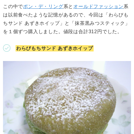
この中で
ポン・デ・リング
系と
オールドファッション
系
は以前食べたような記憶があるので、今回は「わらびも
ちサンド あずきホイップ」と「抹茶黒みつスティック」
を１個ずつ購入しました。値段は合計312円でした。
わらびもちサンド あずきホイップ