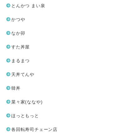
とんかつ まい泉
かつや
なか卯
すた丼屋
まるまつ
天丼てんや
韓丼
菜々家(ななや)
ほっともっと
各回転寿司チェーン店