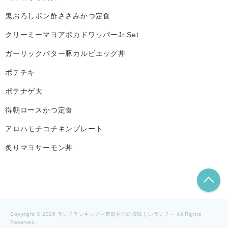
鬼おろしポン酢ささみかつ定食
クリーミーマヨアボカドワッパーJr.Set
ガーリックバター豚カルビエッグ丼
ポテチキ
ポテナゲ大
得朝ロースかつ定食
アロハモチコチキンプレート
炙りマヨサーモン丼
こ
Copyright © 2026 ランチランキング～市町村別の美味しいランチ～ All Rights
Reserved.