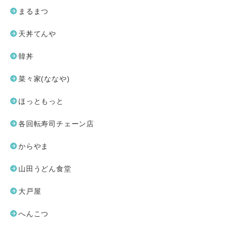
まるまつ
天丼てんや
韓丼
菜々家(ななや)
ほっともっと
各回転寿司チェーン店
からやま
山田うどん食堂
大戸屋
へんこつ