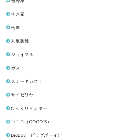
吉野家
すき家
松屋
丸亀製麺
ジョイフル
ガスト
ステーキガスト
サイゼリヤ
びっくりドンキー
ココス（COCO'S）
BigBoy（ビッグボーイ）