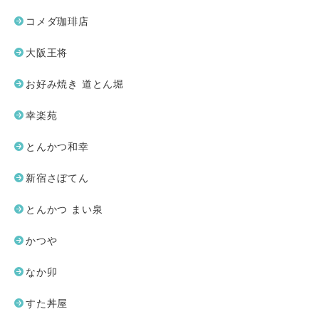
コメダ珈琲店
大阪王将
お好み焼き 道とん堀
幸楽苑
とんかつ和幸
新宿さぼてん
とんかつ まい泉
かつや
なか卯
すた丼屋