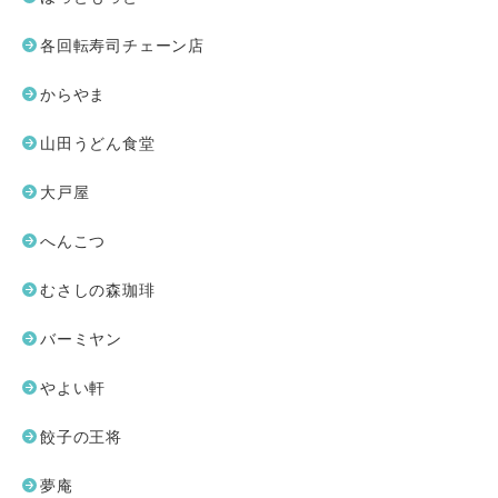
各回転寿司チェーン店
からやま
山田うどん食堂
大戸屋
へんこつ
むさしの森珈琲
バーミヤン
やよい軒
餃子の王将
夢庵