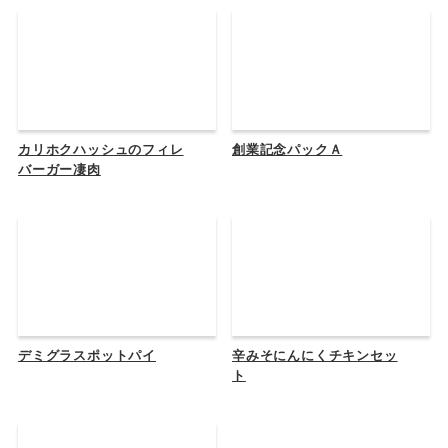
カリホクハッシュのフィレ
創業記念パックＡ
バーガー凄肉
デミグラスポットパイ
辛みそにんにくチキンセッ
ト