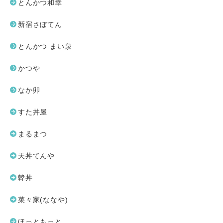
とんかつ和幸
新宿さぼてん
とんかつ まい泉
かつや
なか卯
すた丼屋
まるまつ
天丼てんや
韓丼
菜々家(ななや)
ほっともっと