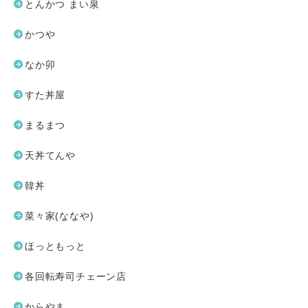
とんかつ まい泉
かつや
なか卯
すた丼屋
まるまつ
天丼てんや
韓丼
菜々家(ななや)
ほっともっと
各回転寿司チェーン店
からやま