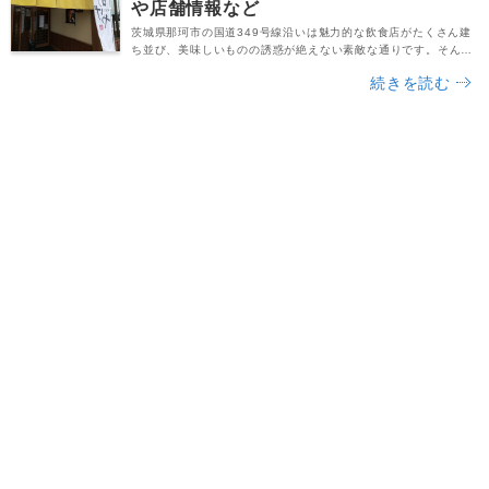
や店舗情報など
茨城県那珂市の国道349号線沿いは魅力的な飲食店がたくさん建
ち並び、美味しいものの誘惑が絶えない素敵な通りです。そんな
街で「おいしいとんかつを食べたい！」と思った時におすすめの
続きを読む
お店と言えば、那珂市後台にある人気店「あげや」さんではない
でしょうか。筆者は茨城県央地域のフリーペーパー「サクラサク
ライフ」でこのお店の存在を知り、以前から「行ってみたい！」
と思っていたお店の一つでした。しかしながら先週の日...