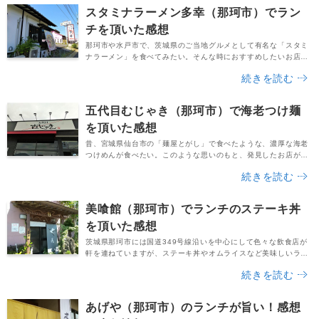
く」さんにて、実際にランチを頂いた感想をまとめました。ラン
スタミナラーメン多幸（那珂市）でラン
チタイムに「名物 おたふく天丼」を普通盛りで注文...
チを頂いた感想
那珂市や水戸市で、茨城県のご当地グルメとして有名な「スタミ
ナラーメン」を食べてみたい。そんな時におすすめしたいお店の
１つと言えば「スタミナラーメン 多幸」さんです。2021年4月
続きを読む
現在は、那珂市の本店と水戸市の見川店の２店舗を営業。本格的
なスタミナラーメンをはじめとして、醤油ラーメンや味噌ラーメ
ン、餃子、各種丼など、色んな美味しいお料理を味わえます。今
五代目むじゃき（那珂市）で海老つけ麺
回はそんな茨城の人気店「スタミナラーメン 多幸 ...
を頂いた感想
昔、宮城県仙台市の「麺屋とがし」で食べたような、濃厚な海老
つけめんが食べたい。このような思いのもと、発見したお店が茨
城県那珂市にある「五代目むじゃき」です。2014年に水戸市の
続きを読む
「麺屋むじゃき」でつけ麺を頂き、とても美味しかったことを覚
えていますが、あれから7年後。店舗数が少しずつ増えて、今で
は”五代目”も出店されていたのですね。美味しくて人気のラーメ
美喰館（那珂市）でランチのステーキ丼
ン店だっただけに、着々と新しいお店がオープンして...
を頂いた感想
茨城県那珂市には国道349号線沿いを中心にして色々な飲食店が
軒を連ねていますが、ステーキ丼やオムライスなど美味しいラン
チを提供しているお店として人気なのが「美喰館」さんです。筆
続きを読む
者も食べログでこのお店を発見してからずっと気になっており、
タイミングが合ったのでやっと訪店することができました。お店
に到着したのは、13時30分頃です。ランチタイムは11時30分か
あげや（那珂市）のランチが旨い！感想
ら14時までとなっており、問題なくお店に入れ...