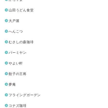
山田うどん食堂
大戸屋
へんこつ
むさしの森珈琲
バーミヤン
やよい軒
餃子の王将
夢庵
フライングガーデン
コナズ珈琲