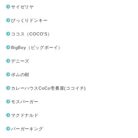
サイゼリヤ
びっくりドンキー
ココス（COCO'S）
BigBoy（ビッグボーイ）
デニーズ
ポムの樹
カレーハウスCoCo壱番屋(ココイチ)
モスバーガー
マクドナルド
バーガーキング