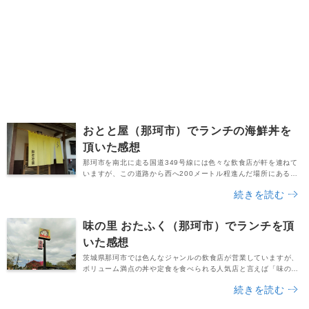
おとと屋（那珂市）でランチの海鮮丼を
頂いた感想
那珂市を南北に走る国道349号線には色々な飲食店が軒を連ねて
いますが、この道路から西へ200メートル程進んだ場所にある人
気店が「おとと屋 菅谷店」さんです。創業60年以上の魚屋さん
続きを読む
が営んでいる飲食店で、お刺身や海鮮丼、焼き魚、煮魚など、
色々なお料理を提供。食べログでも好評の声が多く、地域の方々
から愛されている人気店となっています。筆者のこの「おとと
味の里 おたふく（那珂市）でランチを頂
屋」さんの評判の良さを知り、平日のランチタイムに早...
いた感想
茨城県那珂市では色んなジャンルの飲食店が営業していますが、
ボリューム満点の丼や定食を食べられる人気店と言えば「味の里
おたふく」さんです。「名物 おたふく天丼」は１杯でご飯を約２
続きを読む
号使用。天ぷらもたくさん乗っており、デカ盛りグルメとして注
目されているようです。今回はそんな那珂市の「味の里 おたふ