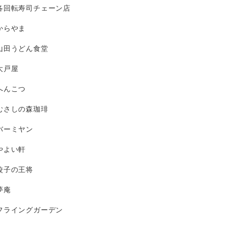
各回転寿司チェーン店
からやま
山田うどん食堂
大戸屋
へんこつ
むさしの森珈琲
バーミヤン
やよい軒
餃子の王将
夢庵
フライングガーデン