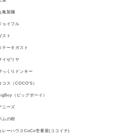
松屋
丸亀製麺
ジョイフル
ガスト
ステーキガスト
サイゼリヤ
びっくりドンキー
ココス（COCO'S）
BigBoy（ビッグボーイ）
デニーズ
ポムの樹
カレーハウスCoCo壱番屋(ココイチ)