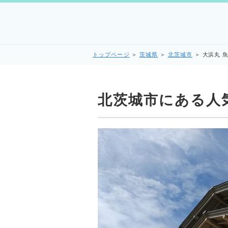
トップページ
＞
茨城県
＞
北茨城市
＞
大浜丸 
北茨城市にある人