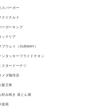
モスバーガー
マクドナルド
バーガーキング
ロッテリア
サブウェイ（SUBWAY）
ケンタッキーフライドチキン
ミスタードーナツ
コメダ珈琲店
大阪王将
お好み焼き 道とん堀
幸楽苑