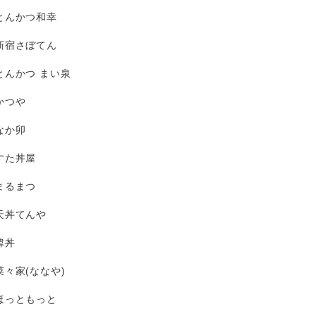
とんかつ和幸
新宿さぼてん
とんかつ まい泉
かつや
なか卯
すた丼屋
まるまつ
天丼てんや
韓丼
菜々家(ななや)
ほっともっと