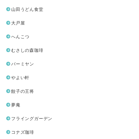
山田うどん食堂
大戸屋
へんこつ
むさしの森珈琲
バーミヤン
やよい軒
餃子の王将
夢庵
フライングガーデン
コナズ珈琲