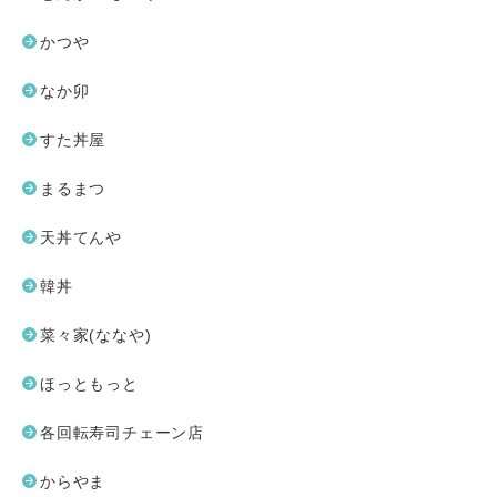
かつや
なか卯
すた丼屋
まるまつ
天丼てんや
韓丼
菜々家(ななや)
ほっともっと
各回転寿司チェーン店
からやま