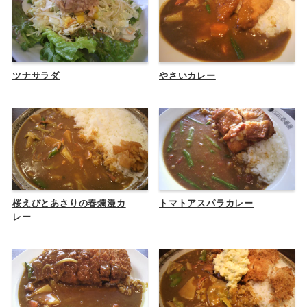
ツナサラダ
やさいカレー
桜えびとあさりの春爛漫カ
トマトアスパラカレー
レー