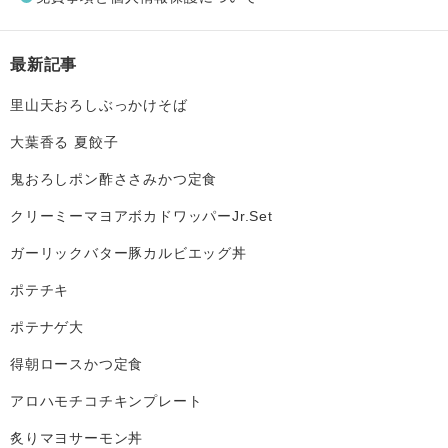
最新記事
里山天おろしぶっかけそば
大葉香る 夏餃子
鬼おろしポン酢ささみかつ定食
クリーミーマヨアボカドワッパーJr.Set
ガーリックバター豚カルビエッグ丼
ポテチキ
ポテナゲ大
得朝ロースかつ定食
アロハモチコチキンプレート
炙りマヨサーモン丼