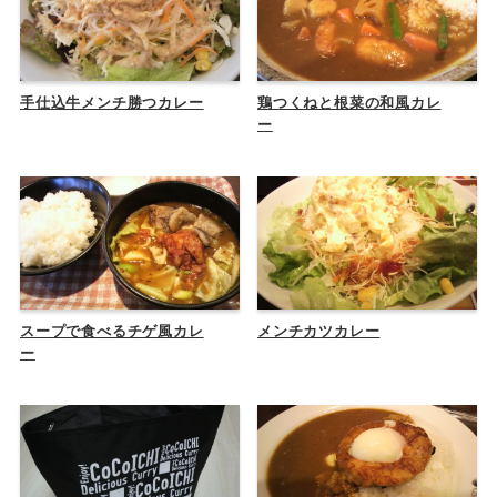
手仕込牛メンチ勝つカレー
鶏つくねと根菜の和風カレ
ー
スープで食べるチゲ風カレ
メンチカツカレー
ー