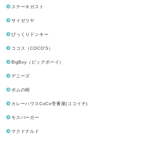
ステーキガスト
サイゼリヤ
びっくりドンキー
ココス（COCO'S）
BigBoy（ビッグボーイ）
デニーズ
ポムの樹
カレーハウスCoCo壱番屋(ココイチ)
モスバーガー
マクドナルド