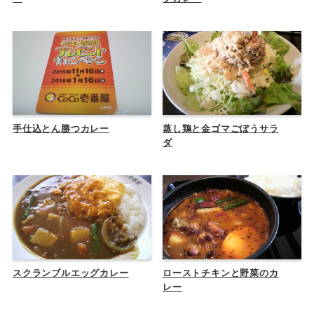
手仕込とん勝つカレー
蒸し鶏と金ゴマごぼうサラ
ダ
スクランブルエッグカレー
ローストチキンと野菜のカ
レー