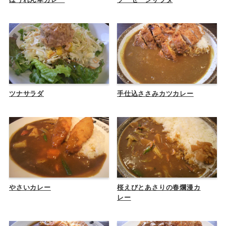
ツナサラダ
手仕込ささみカツカレー
やさいカレー
桜えびとあさりの春爛漫カ
レー