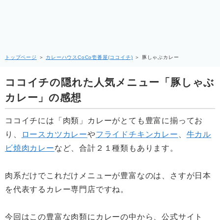
トップページ
＞
カレーハウスCoCo壱番屋(ココイチ)
＞
豚しゃぶカレー
ココイチの隠れた人気メニュー「豚しゃぶ
カレー」の感想
ココイチには「肉類」カレーがとても豊富に揃ってお
り、
ロースカツカレー
や
フライドチキンカレー
、
牛カル
ビ焼肉カレー
など、合計２１種類もあります。
肉系だけでこれだけメニューが豊富なのは、さすが日本
を代表するカレー専門店ですね。
今回はこの豊富な肉類にカレーの中から、公式サイト