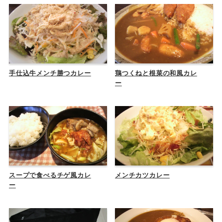
手仕込牛メンチ勝つカレー
鶏つくねと根菜の和風カレ
ー
スープで食べるチゲ風カレ
メンチカツカレー
ー