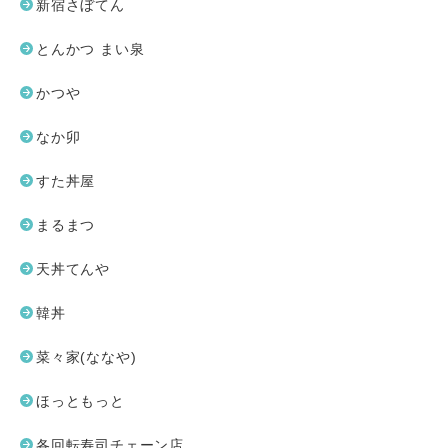
新宿さぼてん
とんかつ まい泉
かつや
なか卯
すた丼屋
まるまつ
天丼てんや
韓丼
菜々家(ななや)
ほっともっと
各回転寿司チェーン店