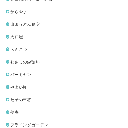
からやま
山田うどん食堂
大戸屋
へんこつ
むさしの森珈琲
バーミヤン
やよい軒
餃子の王将
夢庵
フライングガーデン