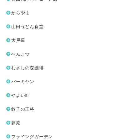
からやま
山田うどん食堂
大戸屋
へんこつ
むさしの森珈琲
バーミヤン
やよい軒
餃子の王将
夢庵
フライングガーデン