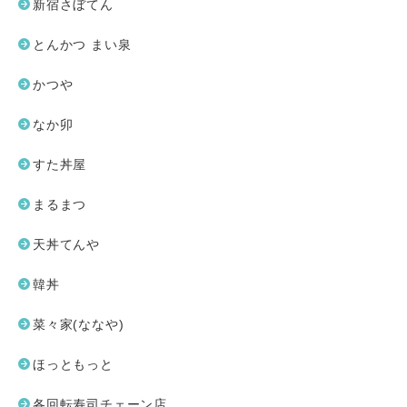
新宿さぼてん
とんかつ まい泉
かつや
なか卯
すた丼屋
まるまつ
天丼てんや
韓丼
菜々家(ななや)
ほっともっと
各回転寿司チェーン店