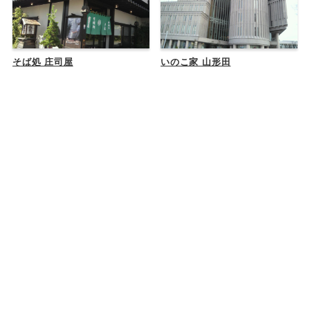
そば処 庄司屋
いのこ家 山形田