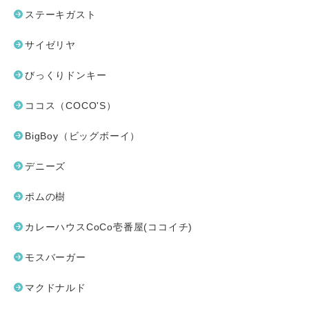
ステーキガスト
サイゼリヤ
びっくりドンキー
ココス（COCO'S）
BigBoy（ビッグボーイ）
デニーズ
ポムの樹
カレーハウスCoCo壱番屋(ココイチ)
モスバーガー
マクドナルド