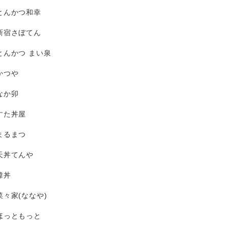
とんかつ和幸
新宿さぼてん
とんかつ まい泉
かつや
なか卯
すた丼屋
まるまつ
天丼てんや
韓丼
菜々家(ななや)
ほっともっと