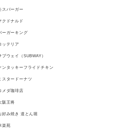
モスバーガー
マクドナルド
バーガーキング
ロッテリア
サブウェイ（SUBWAY）
ケンタッキーフライドチキン
ミスタードーナツ
コメダ珈琲店
大阪王将
お好み焼き 道とん堀
幸楽苑