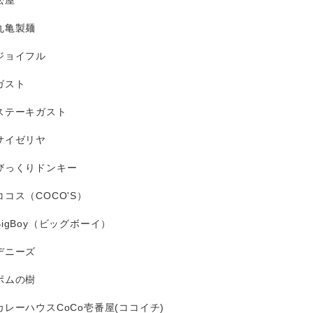
松屋
丸亀製麺
ジョイフル
ガスト
ステーキガスト
サイゼリヤ
びっくりドンキー
ココス（COCO'S）
BigBoy（ビッグボーイ）
デニーズ
ポムの樹
カレーハウスCoCo壱番屋(ココイチ)