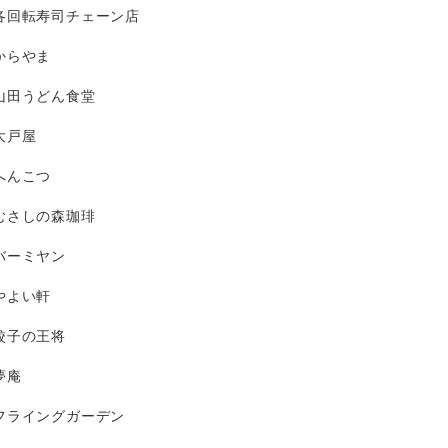
各回転寿司チェーン店
からやま
山田うどん食堂
大戸屋
へんこつ
むさしの森珈琲
バーミヤン
やよい軒
餃子の王将
夢庵
フライングガーデン