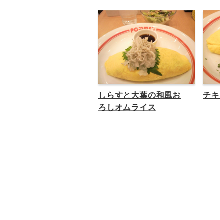
しらすと大葉の和風お
チキ
ろしオムライス