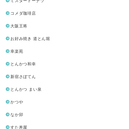
ミスタードーナツ
コメダ珈琲店
大阪王将
お好み焼き 道とん堀
幸楽苑
とんかつ和幸
新宿さぼてん
とんかつ まい泉
かつや
なか卯
すた丼屋