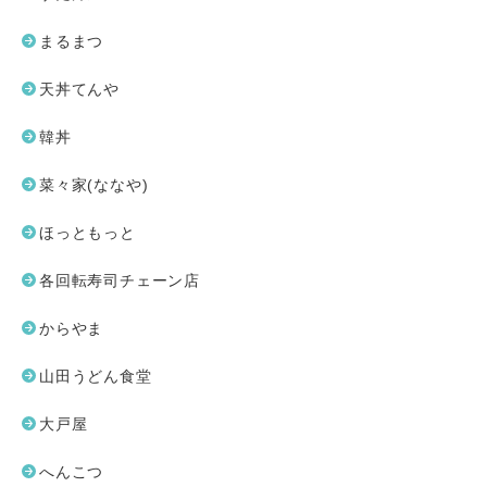
まるまつ
天丼てんや
韓丼
菜々家(ななや)
ほっともっと
各回転寿司チェーン店
からやま
山田うどん食堂
大戸屋
へんこつ