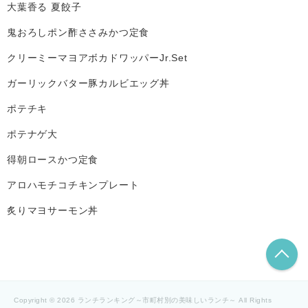
大葉香る 夏餃子
鬼おろしポン酢ささみかつ定食
クリーミーマヨアボカドワッパーJr.Set
ガーリックバター豚カルビエッグ丼
ポテチキ
ポテナゲ大
得朝ロースかつ定食
アロハモチコチキンプレート
炙りマヨサーモン丼
こ
Copyright © 2026 ランチランキング～市町村別の美味しいランチ～ All Rights