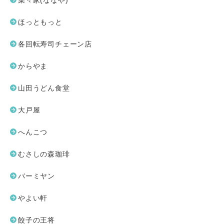
菜々家(ななや)
ほっともっと
各回転寿司チェーン店
からやま
山田うどん食堂
大戸屋
へんこつ
むさしの森珈琲
バーミヤン
やよい軒
餃子の王将