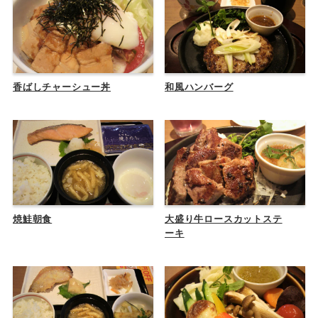
香ばしチャーシュー丼
和風ハンバーグ
焼鮭朝食
大盛り牛ロースカットステ
ーキ