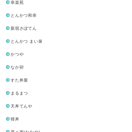
幸楽苑
とんかつ和幸
新宿さぼてん
とんかつ まい泉
かつや
なか卯
すた丼屋
まるまつ
天丼てんや
韓丼