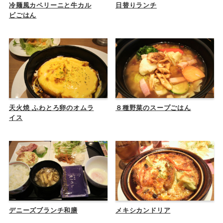
冷麺風カペリーニと牛カル
日替りランチ
ビごはん
天火焼 ふわとろ卵のオムラ
８種野菜のスープごはん
イス
デニーズブランチ和膳
メキシカンドリア