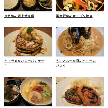
金目鯛の西京焼き膳
国産野菜のオーブン焼き
キャラメルハニーパンケー
うにとムール貝のクリーム
キ
パスタ