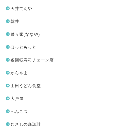
天丼てんや
韓丼
菜々家(ななや)
ほっともっと
各回転寿司チェーン店
からやま
山田うどん食堂
大戸屋
へんこつ
むさしの森珈琲