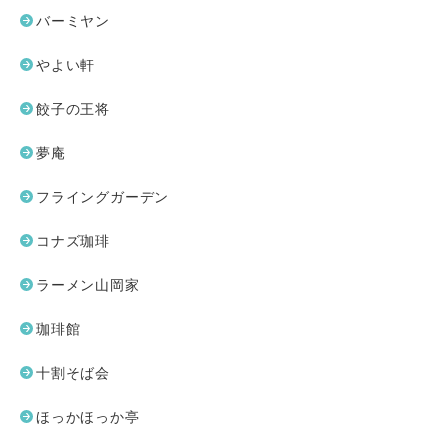
バーミヤン
やよい軒
餃子の王将
夢庵
フライングガーデン
コナズ珈琲
ラーメン山岡家
珈琲館
十割そば会
ほっかほっか亭