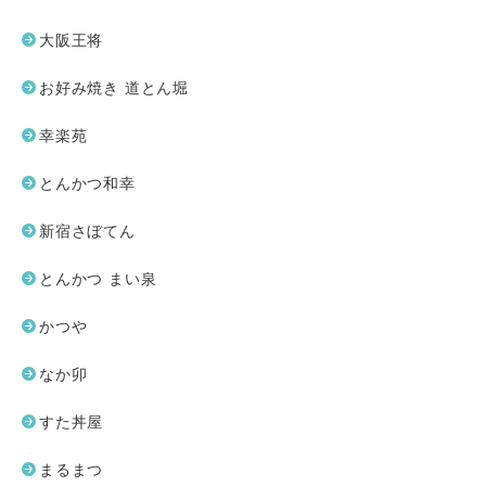
大阪王将
お好み焼き 道とん堀
幸楽苑
とんかつ和幸
新宿さぼてん
とんかつ まい泉
かつや
なか卯
すた丼屋
まるまつ