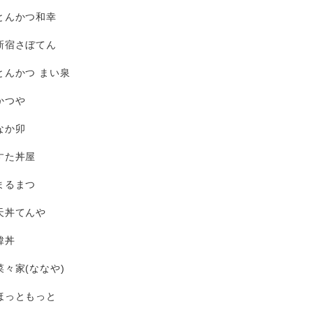
とんかつ和幸
新宿さぼてん
とんかつ まい泉
かつや
なか卯
すた丼屋
まるまつ
天丼てんや
韓丼
菜々家(ななや)
ほっともっと