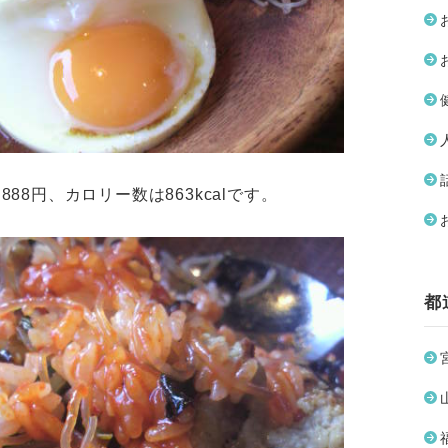
88円、カロリー数は863kcalです。
都