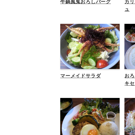
牛鍋風鬼おろしバーグ
カリ
ュ
マーメイドサラダ
おろ
キセ