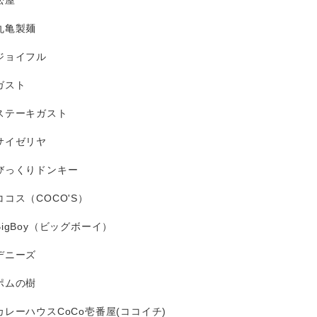
松屋
丸亀製麺
ジョイフル
ガスト
ステーキガスト
サイゼリヤ
びっくりドンキー
ココス（COCO'S）
BigBoy（ビッグボーイ）
デニーズ
ポムの樹
カレーハウスCoCo壱番屋(ココイチ)