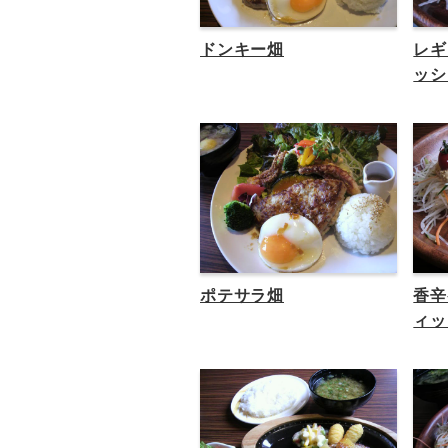
ドンキー畑
レギ
ッシ
ポテサラ畑
香辛
ィッ