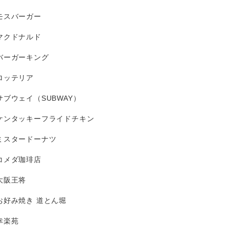
モスバーガー
マクドナルド
バーガーキング
ロッテリア
サブウェイ（SUBWAY）
ケンタッキーフライドチキン
ミスタードーナツ
コメダ珈琲店
大阪王将
お好み焼き 道とん堀
幸楽苑