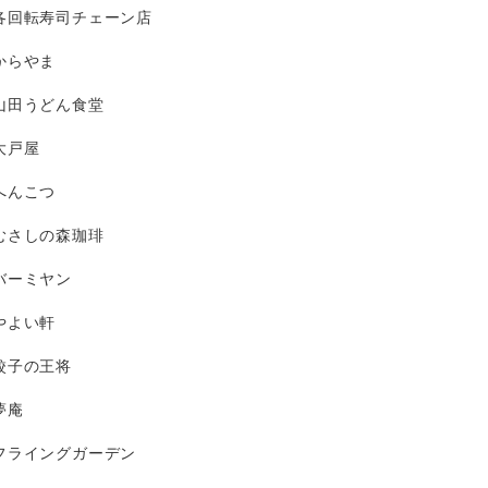
各回転寿司チェーン店
からやま
山田うどん食堂
大戸屋
へんこつ
むさしの森珈琲
バーミヤン
やよい軒
餃子の王将
夢庵
フライングガーデン